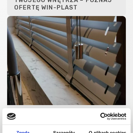
OFERTĘ WIN-PLAST
ROLETY CZY ŻALUZJE – CO
LEPIEJ SPRAWDZI SIĘ W TWOIM
WNĘTRZU?
Zgoda
Szczegóły
O plikach cookies