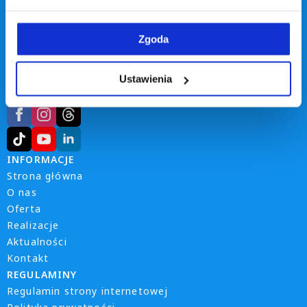
735 014 830
Napisz
Zgoda
biuro@win-plast.pl
Godziny pracy
09:00-18:00
Ustawienia
SOCIAL MEDIA
INFORMACJE
Strona główna
O nas
Oferta
Realizacje
Aktualności
Kontakt
REGULAMINY
Regulamin strony internetowej