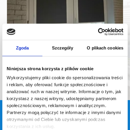
Zgoda
Szczegóły
O plikach cookies
ROLETY W KASECIE – CZYM SIĘ
Niniejsza strona korzysta z plików cookie
CHARAKTERYZUJĄ?
Wykorzystujemy pliki cookie do spersonalizowania treści
i reklam, aby oferować funkcje społecznościowe i
analizować ruch w naszej witrynie. Informacje o tym, jak
korzystasz z naszej witryny, udostępniamy partnerom
społecznościowym, reklamowym i analitycznym.
Partnerzy mogą połączyć te informacje z innymi danymi
otrzymanymi od Ciebie lub uzyskanymi podczas
BĄDŹMY W KONTAKCIE
korzystania z ich usług.
Zadzwoń