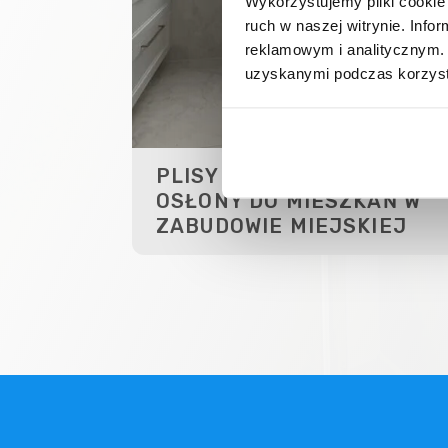
Wykorzystujemy pliki cookie 
ruch w naszej witrynie. Inf
reklamowym i analitycznym. 
uzyskanymi podczas korzysta
PLISY WROCŁAW – IDEALN
OSŁONY DO MIESZKAŃ W
ZABUDOWIE MIEJSKIEJ