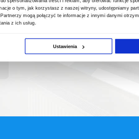
do spersonalizowania treści i reklam, aby oferować funkcje sp
ormacje o tym, jak korzystasz z naszej witryny, udostępniamy p
Partnerzy mogą połączyć te informacje z innymi danymi otrzym
nia z ich usług.
Ustawienia
E